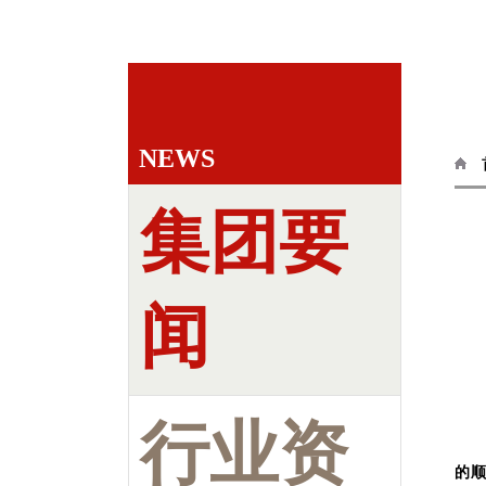
NEWS
集团要
闻
行业资
的