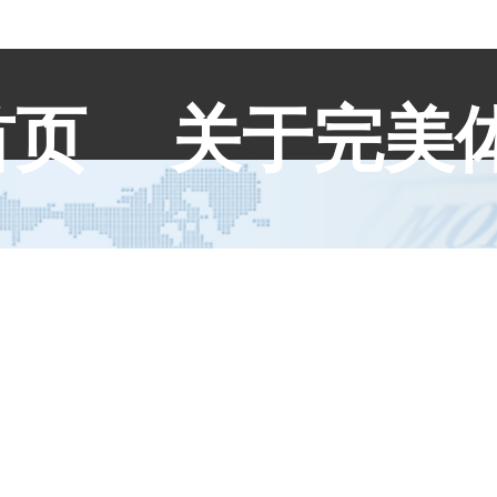
首页
关于完美
首页
团产业
新闻中
关于完美体育官方网址