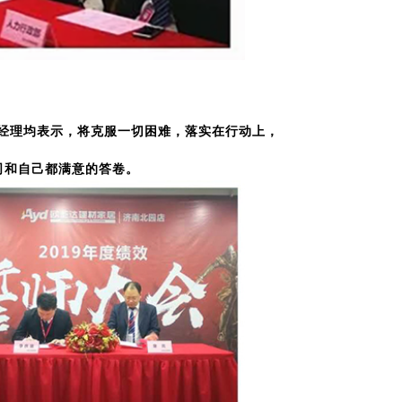
经理均表示，将克服一切困难，落实在行动上，
司和自己都满意的答卷
。